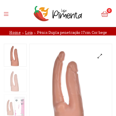
0
Loja
Home
Loja
Pênis Dupla penetração 17cm Cor bege
Pimenta