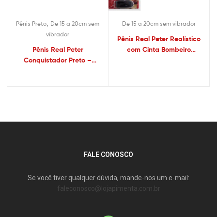
,
Pênis Preto
De 15 a 20cm sem
De 15 a 20cm sem vibrador
vibrador
Pênis Real Peter Realístico
Pênis Real Peter
com Cinta Bombeiro
Conquistador Preto –
Marrom 18×3,5
3,5×14,5cm – Sex Shop
FALE CONOSCO
Se você tiver qualquer dúvida, mande-nos um e-mail:
faleconosco@lojapimenta.com.br