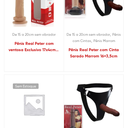
,
De 15 a 20cm sem vibrador
De 15 a 20cm sem vibrador
Pênis
,
com Cintas
Pênis Marrom
Pênis Real Peter com
ventosa Exclusivo 17x4cm –
Pênis Real Peter com Cinta
Sex shop
Sarado Marrom 16×3,5cm
Sem Estoque