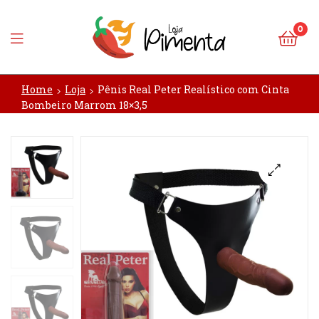
0
Loja
Home
Loja
Pênis Real Peter Realístico com Cinta
Pimenta
Bombeiro Marrom 18×3,5