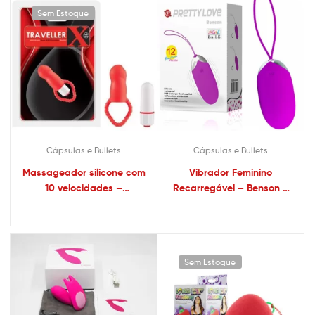
Sem Estoque
Cápsulas e Bullets
Cápsulas e Bullets
Massageador silicone com
Vibrador Feminino
10 velocidades –
Recarregável – Benson –
TRAVELLER X – NANMA –
Pretty Love – Sexshop
Sexshop
Sem Estoque