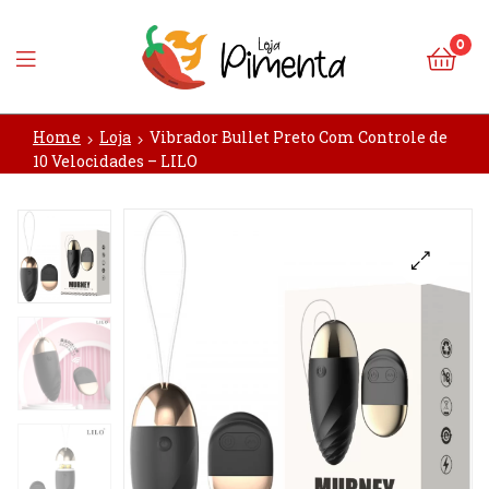
0
Loja
Home
Loja
Vibrador Bullet Preto Com Controle de
Pimenta
10 Velocidades – LILO