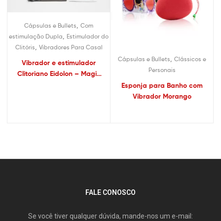
,
Cápsulas e Bullets
Com
,
estimulação Dupla
Estimulador do
,
Clitóris
Vibradores Para Casal
,
Cápsulas e Bullets
Clássicos e
Vibrador e estimulador
Personais
Clitoriano Eidolon – Magic
Motion – Sex shop
Esponja para Banho com
Vibrador Morango
FALE CONOSCO
Se você tiver qualquer dúvida, mande-nos um e-mail: