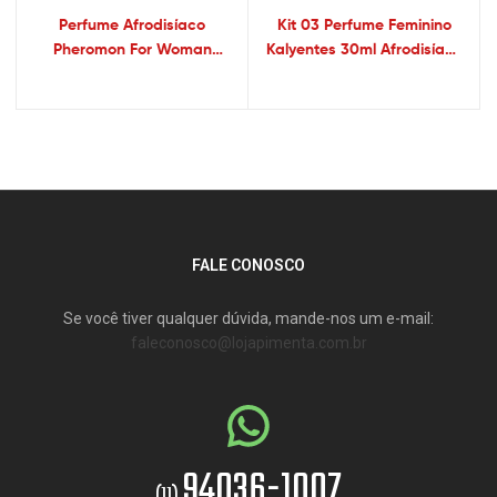
Perfume Afrodisíaco
Kit 03 Perfume Feminino
Pheromon For Woman
Kalyentes 30ml Afrodisíaco
Atraia Os Homens –
Garji – Sexshop
Sexshop
FALE CONOSCO
Se você tiver qualquer dúvida, mande-nos um e-mail:
faleconosco@lojapimenta.com.br
94036-1007
(11)