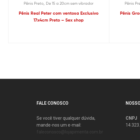
,
Pênis Preto
De 15 a 20cm sem vibrador
Pênis Pr
Pênis Real Peter com ventosa Exclusivo
Pênis Gro
17x4cm Preto – Sex shop
FALE CONOSCO
NOSSO
Se você tiver qualquer dúvida,
CNPJ
mande-nos um e-mail:
14.323
faleconosco@lojapimenta.com.br