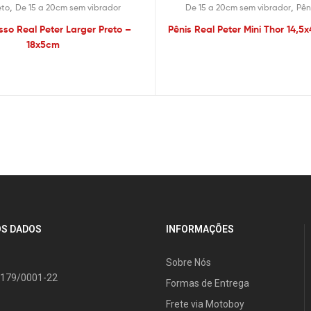
,
,
eto
De 15 a 20cm sem vibrador
De 15 a 20cm sem vibrador
Pên
sso Real Peter Larger Preto –
Pênis Real Peter Mini Thor 14,
18x5cm
S DADOS
INFORMAÇÕES
Sobre Nós
.179/0001-22
Formas de Entrega
Frete via Motoboy