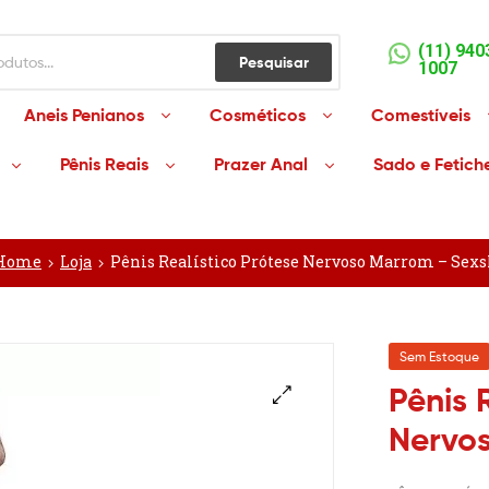
(11) 940
Pesquisar
1007
Aneis Penianos
Cosméticos
Comestíveis
Pênis Reais
Prazer Anal
Sado e Fetich
Home
Loja
Pênis Realístico Prótese Nervoso Marrom – Sex
Sem Estoque
Pênis 
Nervo