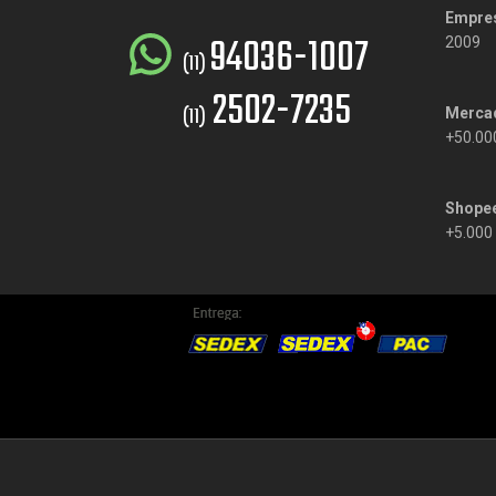
Empre
94036-1007
2009
(11)
2502-7235
(11)
Mercad
+50.00
Shope
+5.000