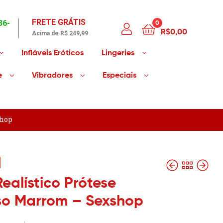
FRETE GRÁTIS
36-
0
R$
0,00
Acima de R$ 249,99
Infláveis Eróticos
Lingeries
e
Vibradores
Especiais
shop
Realístico Prótese
so Marrom – Sexshop
R$
R$
59,50
24,70