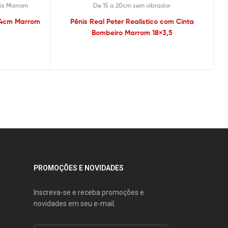
is Marrom
De 15 a 20cm sem vibrador
5x4cm Marrom
Pênis Real Peter Realístico com Cinta
Bombeiro Marrom 18×3,5
PROMOÇÕES E NOVIDADES
Inscreva-se e receba promoções e
novidades em seu e-mail.