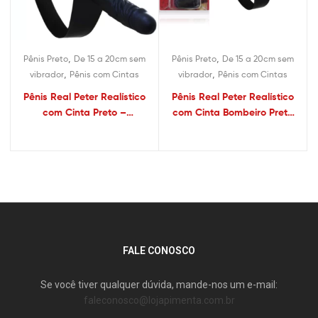
,
,
Pênis Preto
De 15 a 20cm sem
Pênis Preto
De 15 a 20cm sem
,
,
vibrador
Pênis com Cintas
vibrador
Pênis com Cintas
Pênis Real Peter Realístico
Pênis Real Peter Realístico
com Cinta Preto –
com Cinta Bombeiro Preto
19×3,8cm
18×3,5
FALE CONOSCO
Se você tiver qualquer dúvida, mande-nos um e-mail:
faleconosco@lojapimenta.com.br