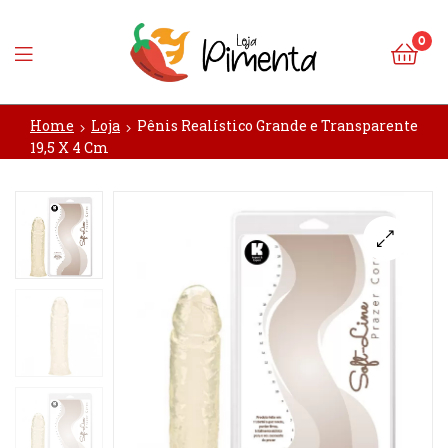
0
Loja
Home
Loja
Pênis Realístico Grande e Transparente
Pimenta
19,5 X 4 Cm