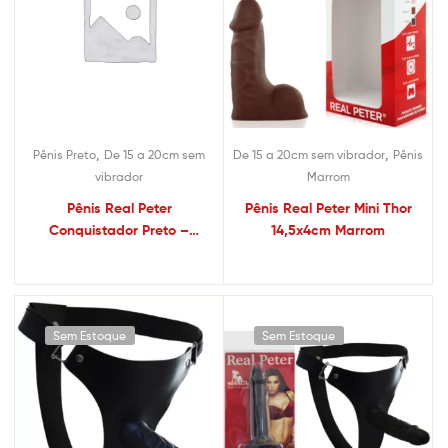
,
,
Pênis Preto
De 15 a 20cm sem
De 15 a 20cm sem vibrador
Pênis
vibrador
Marrom
Pênis Real Peter
Pênis Real Peter Mini Thor
Conquistador Preto –
14,5x4cm Marrom
3,5×14,5cm – Sex Shop
Sem Estoque
Sem Estoque