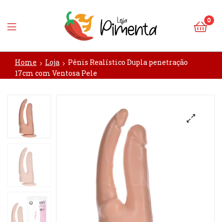
0
Loja
Home
Loja
Pênis Realístico Dupla penetração
Pimenta
17cm com Ventosa Pele