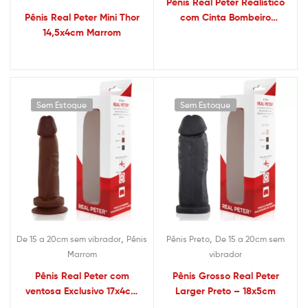
Pênis Real Peter Realístico
Pênis Real Peter Mini Thor
com Cinta Bombeiro
14,5x4cm Marrom
Marrom 18×3,5
Sem Estoque
Sem Estoque
,
,
De 15 a 20cm sem vibrador
Pênis
Pênis Preto
De 15 a 20cm sem
Marrom
vibrador
Pênis Real Peter com
Pênis Grosso Real Peter
ventosa Exclusivo 17x4cm
Larger Preto – 18x5cm
Marrom – Sex shop