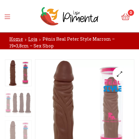
0
Loja
Home
Loja
Pênis Real Peter Style Marrom –
Pimenta
19×3,8cm – Sex Shop