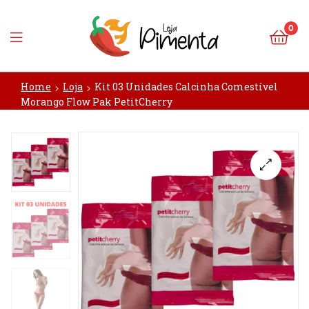
0
Loja
Home
Loja
Kit 03 Unidades Calcinha Comestível
Pimenta
Morango Flow Pak PetitCherry