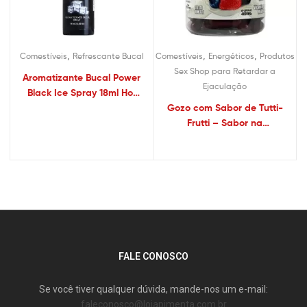
,
,
,
Comestíveis
Refrescante Bucal
Comestíveis
Energéticos
Produtos
Sex Shop para Retardar a
Aromatizante Bucal Power
Ejaculação
Black Ice Spray 18ml Hot
Flowers
Gozo com Sabor de Tutti-
Frutti – Sabor na
Ejaculação 60 Capsulas –
Sexshop
FALE CONOSCO
Se você tiver qualquer dúvida, mande-nos um e-mail:
faleconosco@lojapimenta.com.br