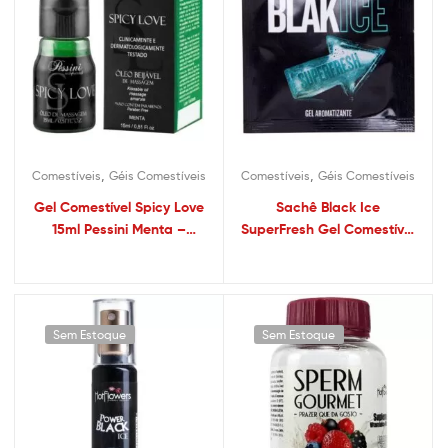
,
,
Comestíveis
Géis Comestíveis
Comestíveis
Géis Comestíveis
Gel Comestível Spicy Love
Sachê Black Ice
15ml Pessini Menta –
SuperFresh Gel Comestível
Sexshop
5g Feitiços
Sem Estoque
Sem Estoque