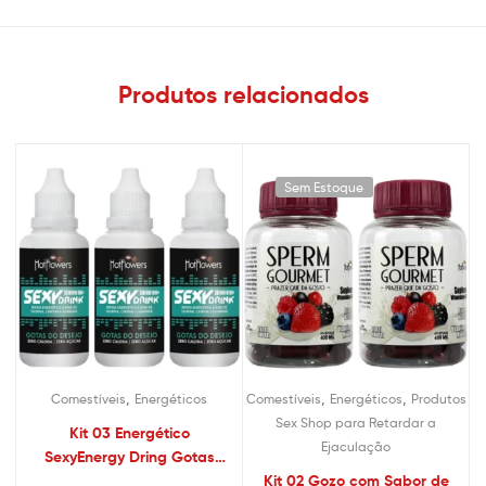
Produtos relacionados
Sem Estoque
,
,
,
Comestíveis
Energéticos
Comestíveis
Energéticos
Produtos
Sex Shop para Retardar a
Kit 03 Energético
Ejaculação
SexyEnergy Dring Gotas
15ml – Sexshop
Kit 02 Gozo com Sabor de