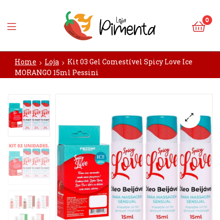
0
Loja
Home
Loja
Kit 03 Gel Comestível Spicy Love Ice
Pimenta
MORANGO 15ml Pessini