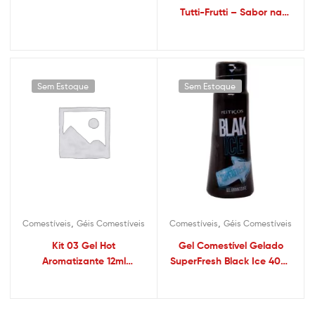
Tutti-Frutti – Sabor na
Ejaculação 60 Capsulas –
Sex shop
Sem Estoque
Sem Estoque
,
,
Comestíveis
Géis Comestíveis
Comestíveis
Géis Comestíveis
Kit 03 Gel Hot
Gel Comestível Gelado
Aromatizante 12ml
SuperFresh Black Ice 40ml
HotFlowers – Sex shop
– Sex shop