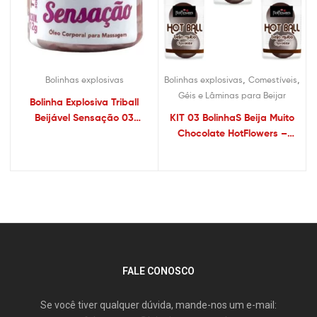
,
,
Bolinhas explosivas
Bolinhas explosivas
Comestíveis
Géis e Lâminas para Beijar
Bolinha Explosiva Triball
Beijável Sensação 03
KIT 03 BolinhaS Beija Muito
Unidades
Chocolate HotFlowers –
Sexshop
FALE CONOSCO
Se você tiver qualquer dúvida, mande-nos um e-mail: