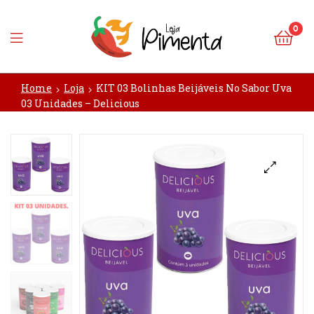
0
Loja
Home
Loja
KIT 03 Bolinhas Beijáveis No Sabor Uva
Pimenta
03 Unidades – Delicious