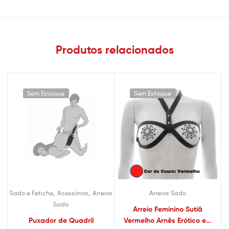
Produtos relacionados
Sem Estoque
Sem Estoque
,
,
Sado e Fetiche
Acessórios
Arreios
Arreios Sado
Sado
Arreio Feminino Sutiã
Puxador de Quadril
Vermelho Arnês Erótico em