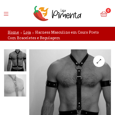
0
Loja
Home
Loja
Harness Masculino em Couro Preto
Pimenta
Com Braceletes e Regulagem