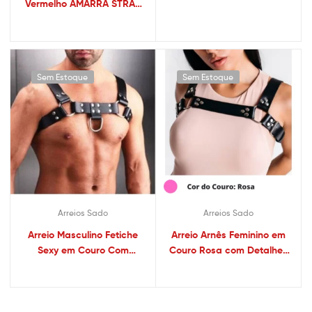
Vermelho AMARRA STRAP
Couro Detalhes em Metal
D4 DOMINATRIXXX – Sex
shop
Sem Estoque
Sem Estoque
Arreios Sado
Arreios Sado
Arreio Masculino Fetiche
Arreio Arnês Feminino em
Sexy em Couro Com
Couro Rosa com Detalhes
Detalhes em Metais
em Metais