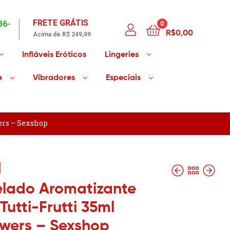
FRETE GRÁTIS
36-
0
R$
0,00
Acima de R$ 249,99
Infláveis Eróticos
Lingeries
e
Vibradores
Especiais
ers – Sexshop
elado Aromatizante
Tutti-Frutti 35ml
wers – Sexshop
R$
R$
14,90
14,90