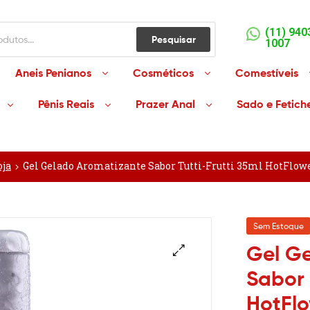
(11) 940
Pesquisar
1007
Aneis Penianos
Cosméticos
Comestíveis
Pênis Reais
Prazer Anal
Sado e Fetich
oja
Gel Gelado Aromatizante Sabor Tutti-Frutti 35ml HotFlow
Sem Estoque
Gel G
Sabor 
HotFlo