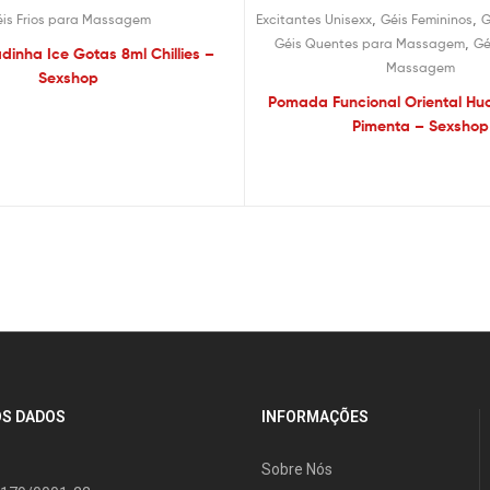
,
,
is Frios para Massagem
Excitantes Unisexx
Géis Femininos
G
,
Géis Quentes para Massagem
Gé
adinha Ice Gotas 8ml Chillies –
Massagem
Sexshop
Pomada Funcional Oriental Huo
Pimenta – Sexshop
S DADOS
INFORMAÇÕES
Sobre Nós