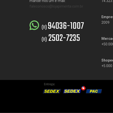
mande-nos um e-mail:
14.323
faleconosco@lojapimenta.com.br
Empre
94036-1007
2009
(11)
2502-7235
(11)
Mercad
+50.00
Shope
+5.000