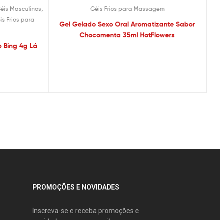
,
éis Masculinos
Géis Frios para Massagem
is Frios para
Gel Gelado Sexo Oral Aromatizante Sabor
Chocomenta 35ml HotFlowers
 Bing 4g Lá
PROMOÇÕES E NOVIDADES
Inscreva-se e receba promoções e