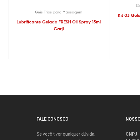
Gé
Géis Frios para Massagem
Kit 03 Gel
Lubrificante Gelado FRESH Oil Spray 15ml
Garji
FALE CONOSCO
NOSSO
Se você tiver qualquer dúvida,
CNPJ