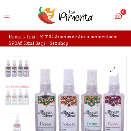
0
Loja
Home
Loja
KIT 04 Aromas de Amor ambientador
Pimenta
SPRAY 50ml Garji – Sex shop