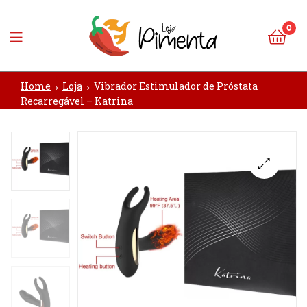
0
Loja
Home
Loja
Vibrador Estimulador de Próstata
Pimenta
Recarregável – Katrina