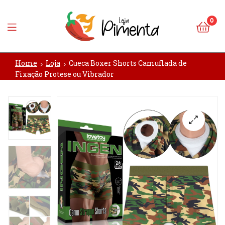
0
Loja
Home
Loja
Cueca Boxer Shorts Camuflada de
Pimenta
Fixação Protese ou Vibrador