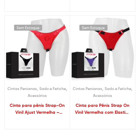
Sexshop
Sem Estoque
Sem Estoque
,
,
,
,
Cintas Penianas
Sado e Fetiche
Cintas Penianas
Sado e Fetiche
Acessórios
Acessórios
Cinta para pênis Strap-On
Cinta para Pênis Strap On
Vinil Ajust Vermelha –
Vinil Vermelha com Elastico
Sexshop
– Sexshop