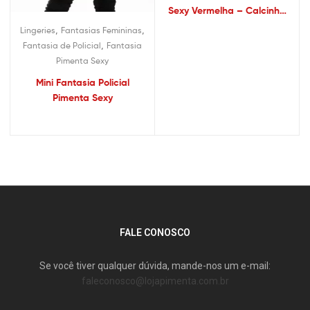
Sexy Vermelha – Calcinha
Sexy
,
,
Lingeries
Fantasias Femininas
,
Fantasia de Policial
Fantasia
Pimenta Sexy
Mini Fantasia Policial
Pimenta Sexy
FALE CONOSCO
Se você tiver qualquer dúvida, mande-nos um e-mail:
faleconosco@lojapimenta.com.br