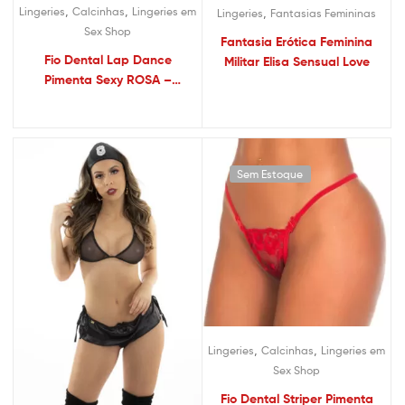
,
,
Lingeries
Calcinhas
Lingeries em
,
Lingeries
Fantasias Femininas
Sex Shop
Fantasia Erótica Feminina
Fio Dental Lap Dance
Militar Elisa Sensual Love
Pimenta Sexy ROSA –
Calcinha Sexy
Sem Estoque
,
,
Lingeries
Calcinhas
Lingeries em
Sex Shop
Fio Dental Striper Pimenta