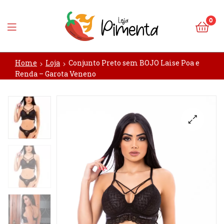
0
Loja
Home
Loja
Conjunto Preto sem BOJO Laise Poa e
Pimenta
Renda – Garota Veneno