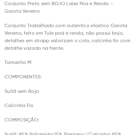
Conjunto Preto sem BOJO Laise Poa e Renda –
Garota Veneno
Conjunto Trabalhado com autentico elastico Garota
Veneno, feito em Tule poá e renda, não possui bojo,
detalhes em strapp valorizam o colo, calcinha fio com
detalhe vazado na frente.
Tamanho M
COMPONENTES:
Sutiã sem Bojo
Calcinha Fio
COMPOSIÇÃO:
Sutiã: 85% Poliamida 15% Elastano//Calcinha: 85%