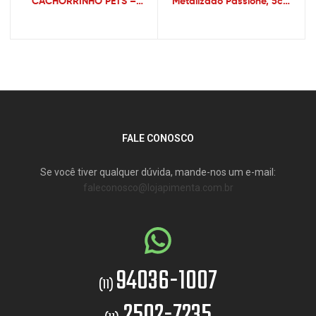
CACHORRINHO PETS –
Metalizado Passione, 5cm
Sexshop
na cor dourada – Sexshop
FALE CONOSCO
Se você tiver qualquer dúvida, mande-nos um e-mail:
faleconosco@lojapimenta.com.br
94036-1007
(11)
2502-7235