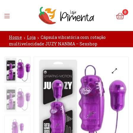
0
Loja
Home
Loja
Cápsula vibratória com rotação
Pimenta
multivelocidade JUZY NANMA – Sexshop