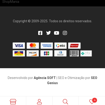
Copyright © 2009-2025. Todos os direitos reservados.
Desenvolvido por
Agência SOFT
| SEO e Otimização por
SEO
Genius
4