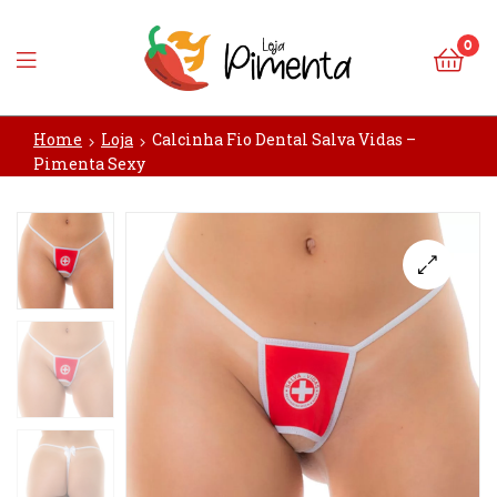
0
Loja
Home
Loja
Calcinha Fio Dental Salva Vidas –
Pimenta
Pimenta Sexy