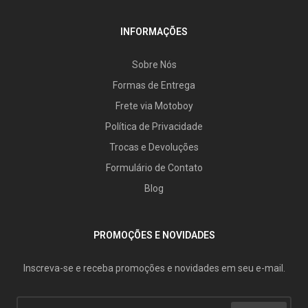
INFORMAÇÕES
Sobre Nós
Formas de Entrega
Frete via Motoboy
Política de Privacidade
Trocas e Devoluções
Formulário de Contato
Blog
PROMOÇÕES E NOVIDADES
Inscreva-se e receba promoções e novidades em seu e-mail.