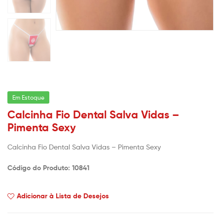
Em Estoque
Calcinha Fio Dental Salva Vidas –
Pimenta Sexy
Calcinha Fio Dental Salva Vidas – Pimenta Sexy
Código do Produto: 10841
Adicionar à Lista de Desejos