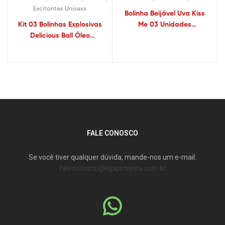
Excitantes Unisexx
Bolinha Beijável Uva Kiss
Kit 03 Bolinhas Explosivas
Me 03 Unidades
Delicious Ball Óleo
Satisfaction
Corporal Aromáticos Lilac
– Sexshop
FALE CONOSCO
Se você tiver qualquer dúvida, mande-nos um e-mail:
faleconosco@lojapimenta.com.br