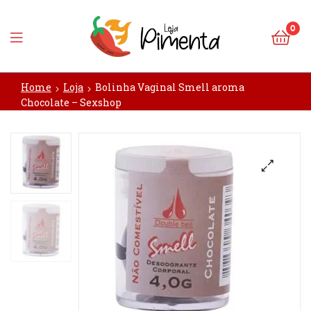
0
Loja
Home
Loja
Bolinha Vaginal Smell aroma
Pimenta
Chocolate – Sexshop