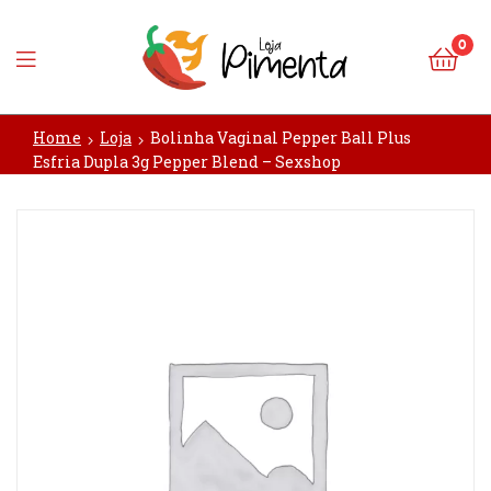
0
Loja
Home
Loja
Bolinha Vaginal Pepper Ball Plus
Pimenta
Esfria Dupla 3g Pepper Blend – Sexshop