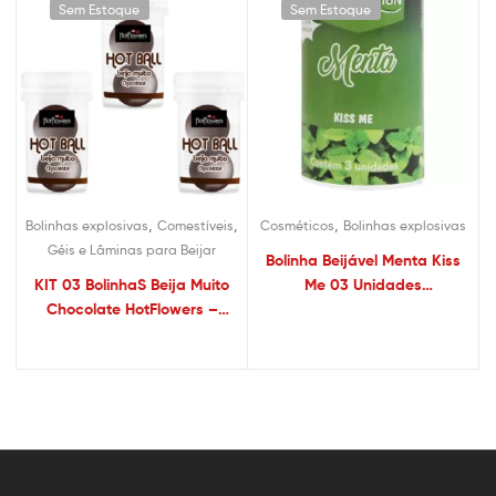
Sem Estoque
Sem Estoque
,
,
,
Bolinhas explosivas
Comestíveis
Cosméticos
Bolinhas explosivas
Géis e Lâminas para Beijar
Bolinha Beijável Menta Kiss
KIT 03 BolinhaS Beija Muito
Me 03 Unidades
Chocolate HotFlowers –
Satisfaction
Sexshop