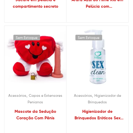
compartimento secreto
Pelúcia com
Compartimento Secreto
Sem Estoque
Sem Estoque
,
,
Acessórios
Capas e Extensores
Acessórios
Higienizador de
Penianos
Brinquedos
Mascote da Sedução
Higienizador de
Coração Com Pênis
Brinquedos Eróticos Sex
Clean Sexy Fantasy