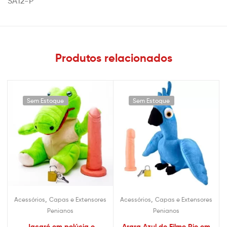
SA12-P
Produtos relacionados
Sem Estoque
Sem Estoque
,
,
Acessórios
Capas e Extensores
Acessórios
Capas e Extensores
Penianos
Penianos
Jacaré em pelúcia e
Arara Azul do Filme Rio em