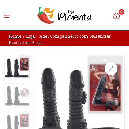
0
Loja
Home
Loja
Anel Companheiro com Saliências
Pimenta
Excitantes Preto